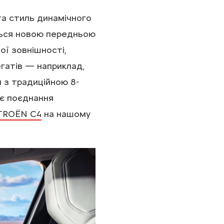
а стиль динамічного
ються новою передньою
ої зовнішності,
гатів — наприклад,
 з традиційною 8-
є поєднання
TROЁN C4
на нашому