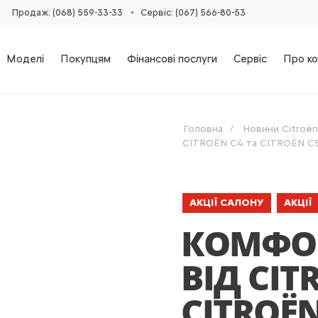
•
Продаж: (068) 559-33-33
Сервіс: (067) 566-80-53
Моделі
Покупцям
Фінансові послуги
Сервіс
Про ко
Головна
Новини Citroën
CITROЁN C4 та CITROЁN C5 
АКЦІЇ САЛОНУ
АКЦІЇ
КОМФОР
ВІД CIT
CITROЁN