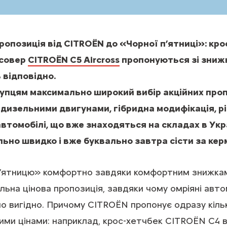
ропозиція від CITROЁN до «Чорної п’ятниці»: кр
осовер
CITROЁN C5 Aircross
пропонуються зі зниж
 відповідно.
упцям максимально широкий вибір акційних пропо
дизельними двигунами, гібридна модифікація, рі
автомобілі, що вже знаходяться на складах в Укр
ьно швидко і вже буквально завтра сісти за кер
п’ятницю» комфортно завдяки комфортним знижка
альна цінова пропозиція, завдяки чому омріяні авт
о вигідно. Причому CITROЁN пропонує одразу кіль
ними цінами: наприклад, крос-хетчбек CITROЁN C4 