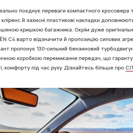
еально поєднує переваги компактного кросовера т
 кліренс й захисні пластикові накладки доповню
ошеною кришкою багажника. Окрім дуже оригінальн
N C4 варто відзначити й пропозицію силових агре
іант пропонує 130-сильний бензиновий турбодвигун
чною коробкою перемикання передач, що гаранту
і, комфорту під час руху. Дізнайтесь більше про
CI