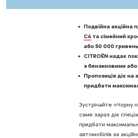
Подвійна акційна п
C4
та сімейний кр
або 50 000 гривень
CITROЁN надає пок
з бензиновими або 
Пропозиція діє на 
придбати максимал
Зустрічайте «Чорну 
саме зараз діє спеці
придбати максимальн
автомобілів за акцій