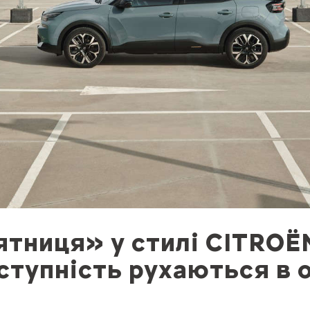
ятниця» у стилі CITROЁN
оступність рухаються в