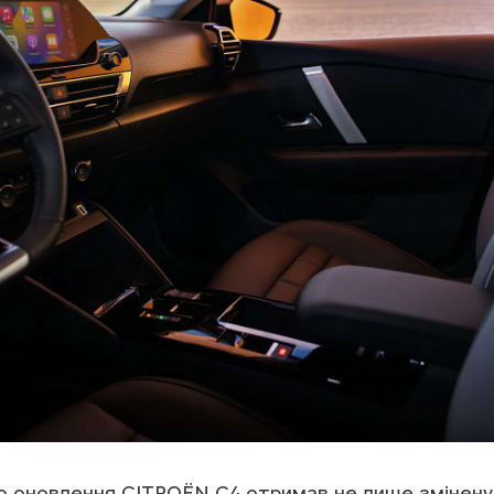
о оновлення CITROЁN C4 отримав не лише змінену 