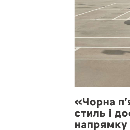
«Чорна п’
стиль і д
напрямку