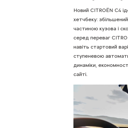
Новий CITROЁN C4 ід
хетчбеку: збільшений
частиною кузова і ск
серед переваг CITROЁ
навіть стартовий вар
ступеневою автомати
динаміки, економност
сайті.