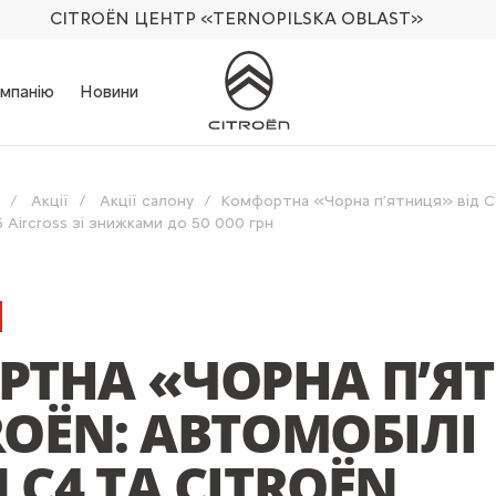
CITROËN ЦЕНТР
«TERNOPILSKA OBLAST»
мпанію
Новини
Акції
Акції салону
Комфортна «Чорна п’ятниця» від C
Aircross зі знижками до 50 000 грн
ТНА «ЧОРНА П’Я
ROЁN: АВТОМОБІЛІ
 C4 ТА CITROЁN