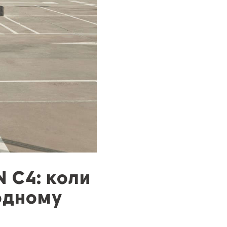
 C4: коли
 одному