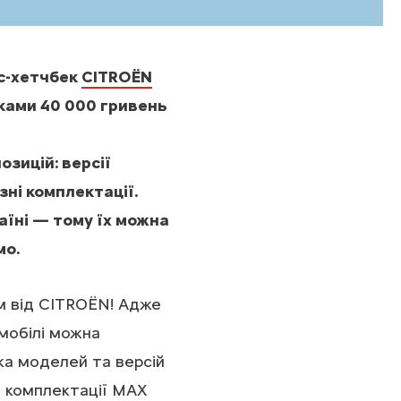
ос-хетчбек
CITROЁN
ками 40 000 гривень
зицій: версії
зні комплектації.
аїні — тому їх можна
мо.
м від CITROЁN! Адже
омобілі можна
ка моделей та версій
в комплектації MAX