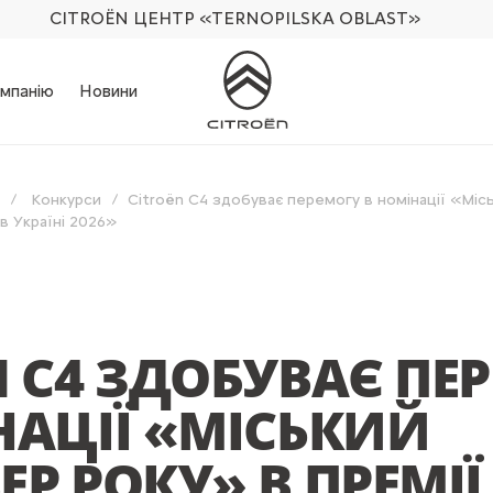
CITROËN ЦЕНТР
«TERNOPILSKA OBLAST»
мпанію
Новини
Конкурси
Citroën C4 здобуває перемогу в номінації «Міс
в Україні 2026»
N C4 ЗДОБУВАЄ ПЕ
НАЦІЇ «МІСЬКИЙ
Р РОКУ» В ПРЕМІЇ