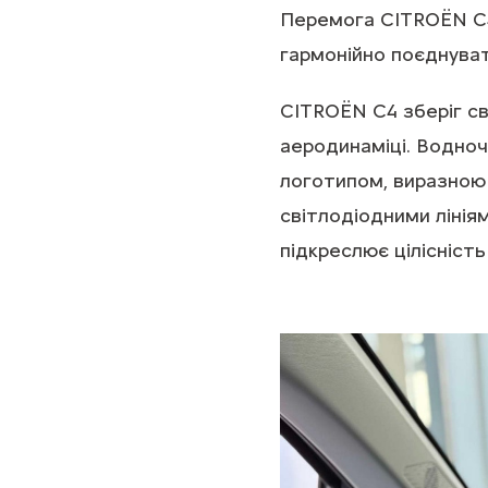
Перемога CITROËN C4 
гармонійно поєднуват
CITROËN C4 зберіг св
аеродинаміці. Водно
логотипом, виразною
світлодіодними лінія
підкреслює цілісність