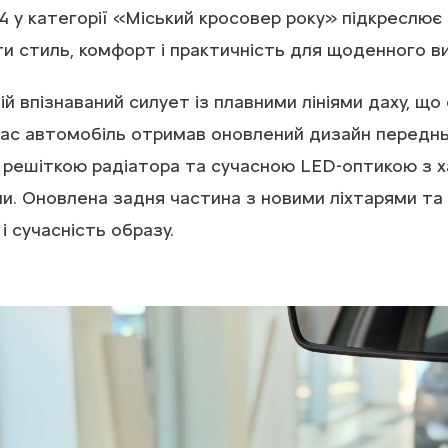
у категорії «Міський кросовер року» підкреслює
и стиль, комфорт і практичність для щоденного в
ій впізнаваний силует із плавними лініями даху, щ
час автомобіль отримав оновлений дизайн переднь
 решіткою радіатора та сучасною LED-оптикою з 
ми. Оновлена задня частина з новими ліхтарями т
 і сучасність образу.