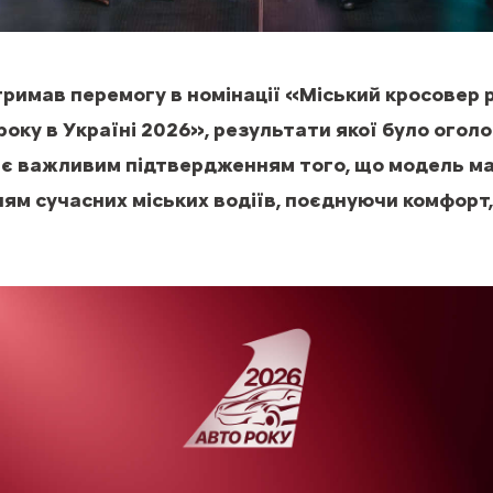
римав перемогу в номінації «Міський кросовер р
оку в Україні 2026», результати якої було огол
а є важливим підтвердженням того, що модель м
ням сучасних міських водіїв, поєднуючи комфорт,