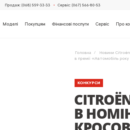
•
Продаж: (068) 559-33-33
Сервіс: (067) 566-80-53
Моделі
Покупцям
Фінансові послуги
Сервіс
Про ко
Головна
Новини Citroën
в премії «Автомобіль року 
КОНКУРСИ
CITROË
В НОМІ
КРОСОВЕ