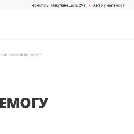
•
Тернопіль, Микулинецька, 29а
Авто у наявності
ький кросовер року»
РЕМОГУ