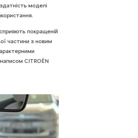
 здатність моделі
икористання.
о сприяють покращеній
ої частини з новим
характерними
а написом CITROËN