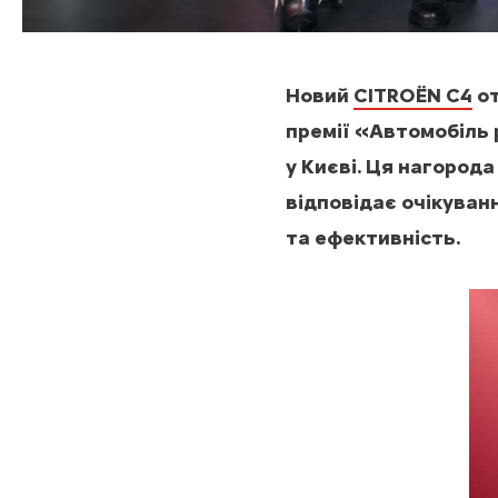
Новий
CITROËN C4
от
премії «Автомобіль р
у Києві. Ця нагород
відповідає очікуван
та ефективність.