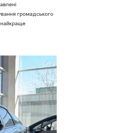
тавлені
сування громадського
і найкраще