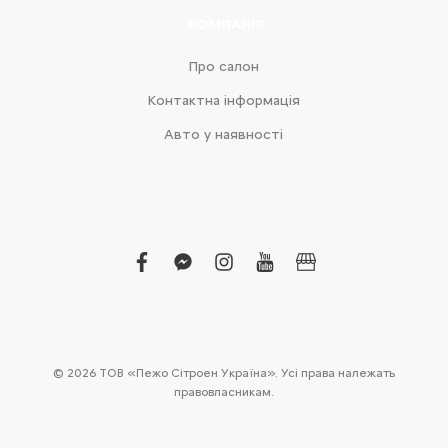
КОМПАНІЯ
Про салон
Контактна інформація
Авто у наявності
facebook
facebook-
instagram
youtube
business
messenger
© 2026 ТОВ «Пежо Сітроен Україна». Усі права належать
правовласникам.