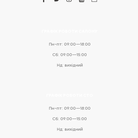
facebook
facebook-
instagram
youtube
business
messenger
ГРАФІК РОБОТИ САЛОНУ
Пн–пт: 09:00—18:00
Сб: 09:00—15:00
Нд: вихідний
ГРАФІК РОБОТИ СТО
Пн–пт: 09:00—18:00
Сб: 09:00—15:00
Нд: вихідний