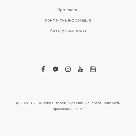
Про салон
Контактна інформація
Авто у наявності
facebook
facebook-
instagram
youtube
business
messenger
© 2026 ТОВ «Пежо Сітроен Україна». Усі права належать
правовласникам.