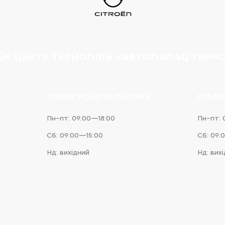
ËN ЦЕНТР ТЕРНОПІЛЬ «АВТОПАЛАЦ ТЕРН
ГРАФІК РОБОТИ САЛОНУ
ГРАФІ
Пн–пт: 09:00—18:00
Пн–пт: 
Сб: 09:00—15:00
Сб: 09:
Нд: вихідний
Нд: вих
e
iness