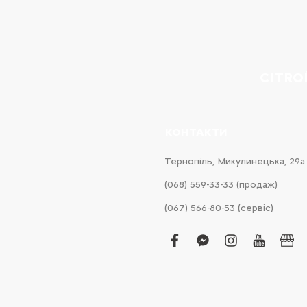
CITRO
КОНТАКТИ
Тернопіль, Микулинецька, 29а
(068) 559-33-33 (продаж)
(067) 566-80-53 (сервіс)
facebook
facebook-
instagram
youtub
bus
messenger