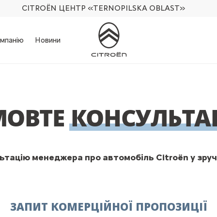
CITROËN ЦЕНТР
«TERNOPILSKA OBLAST»
мпанію
Новини
МОВТЕ
КОНСУЛЬТА
тацію менеджера про автомобіль Citroën у зруч