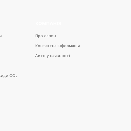
КОМПАНІЯ
и
Про салон
Контактна інформація
Авто у наявності
киди CO₂